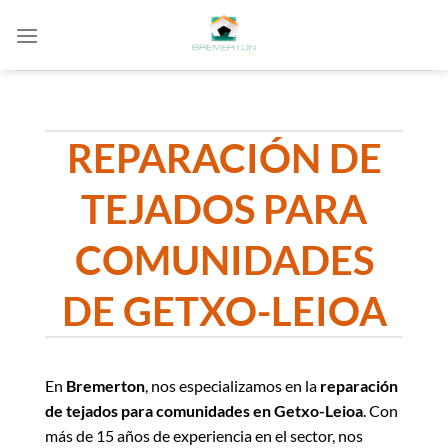
Saltar
al
contenido
REPARACIÓN DE
TEJADOS PARA
COMUNIDADES
DE GETXO-LEIOA
En
Bremerton
, nos especializamos en la
reparación
de tejados para comunidades en Getxo-Leioa
. Con
más de 15 años de experiencia en el sector, nos