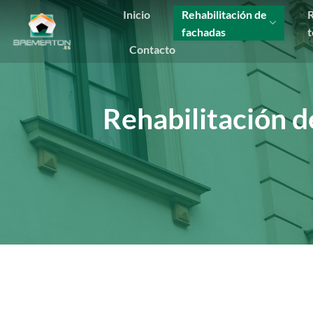
Saltar
Inicio
Rehabilitación de
R
al
fachadas
t
contenido
Contacto
Rehabilitación 