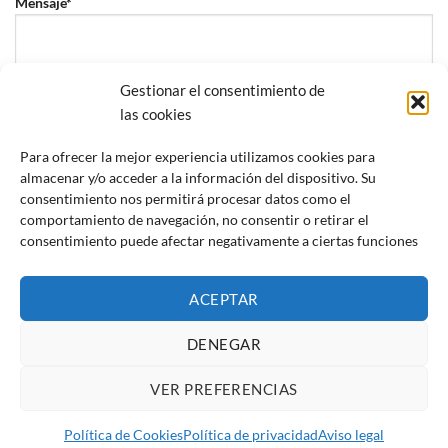
Mensaje*
Gestionar el consentimiento de
las cookies
Para ofrecer la mejor experiencia utilizamos cookies para
He leído y acepto la
política de privacidad
almacenar y/o acceder a la información del dispositivo. Su
consentimiento nos permitirá procesar datos como el
comportamiento de navegación, no consentir o retirar el
consentimiento puede afectar negativamente a ciertas funciones
ACEPTAR
DENEGAR
VER PREFERENCIAS
Bremerton
© 2026 | Diseñada por
Iparprint
,
diseño de páginas web
Aviso Legal
|
Política de cookies
|
Política de privacidad
|
Política de Cookies
Política de privacidad
Aviso legal
Declaración de accesibilidad
|
Sitemap