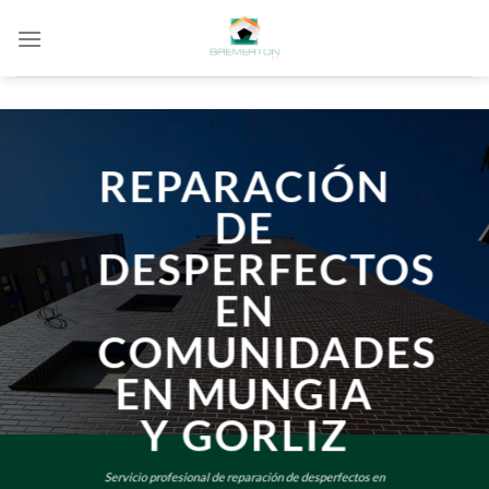
Saltar
al
contenido
REPARACIÓN
DE
DESPERFECTOS
EN
COMUNIDADES
EN MUNGIA
Y GORLIZ
Servicio profesional de reparación de desperfectos en