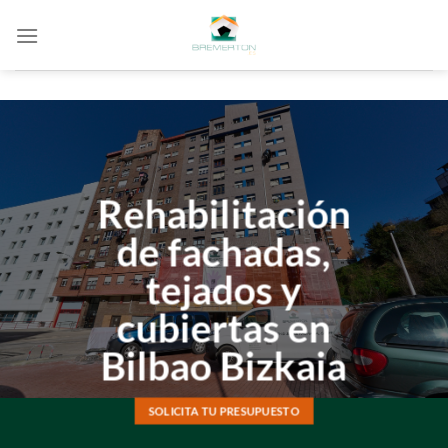
Saltar
al
contenido
Rehabilitación
de fachadas,
tejados y
cubiertas en
Bilbao Bizkaia
SOLICITA TU PRESUPUESTO