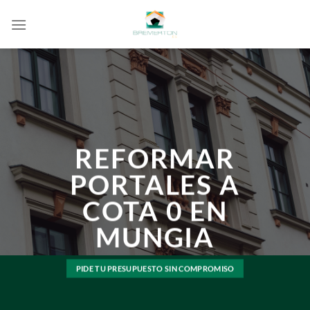
Saltar
al
contenido
REFORMAR
PORTALES A
COTA 0 EN
MUNGIA
PIDE TU PRESUPUESTO SIN COMPROMISO