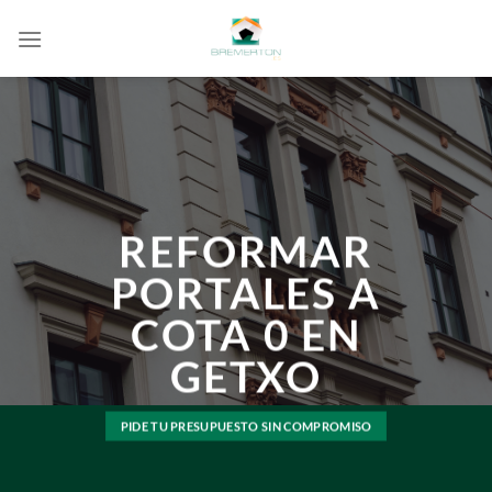
Saltar
al
contenido
REFORMAR
PORTALES A
COTA 0 EN
GETXO
PIDE TU PRESUPUESTO SIN COMPROMISO