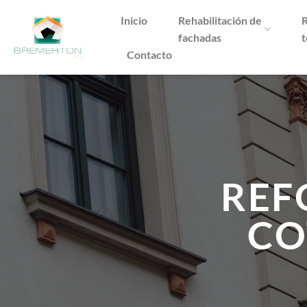
Saltar
Inicio
Rehabilitación de
R
al
fachadas
t
contenido
Contacto
REF
CO